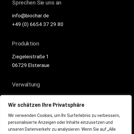
Sprechen Sie uns an
info@biochar.de
+49 (0) 6654 37 29 80
Produktion
Ziegeleistraße 1
06729 Elsteraue
Verwaltung
Schachener Str. 4a
Wir schätzen Ihre Privatsphäre
36129 Gersfeld
Wir verwenden Cookies, um Ihr Surferlebnis zu verbessern,
personalisierte Anzeigen oder Inhalte einzusetzen und
© 2025
BIOCHAR GmbH & Co. KG
unseren Datenverkehr zu analysieren. Wenn Sie auf „Alle
Impressum
|
Datenschutz