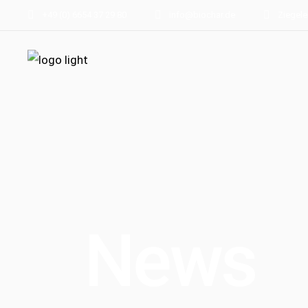
+49 (0) 6654 37 29 80
info@biochar.de
Ziegele
News